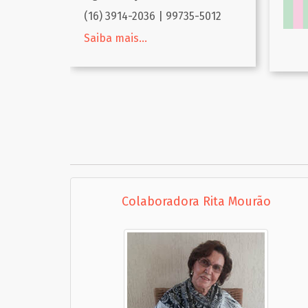
Cent
-5012
e Mo
Saib
Colaboradora Rita Mourão