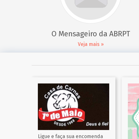
O Mensageiro da ABRPT
Veja mais »
Solu
estr
imag
omenda