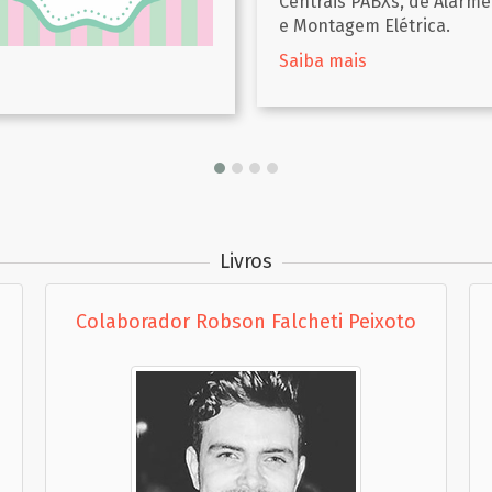
rais PABXs, de Alarme S/F
ntagem Elétrica.
a mais
Livros
Colaborador Robson Falcheti Peixoto