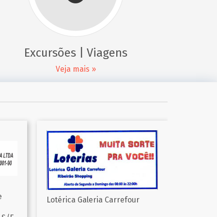
Excursões | Viagens
Veja mais »
NONO TOMASI
Zona Al
Saiba mais...
Saiba ma