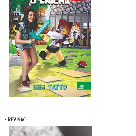
•
REVISÃO
: