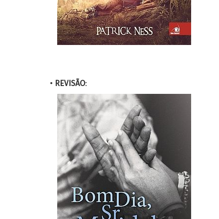
•
REVISÃO
: